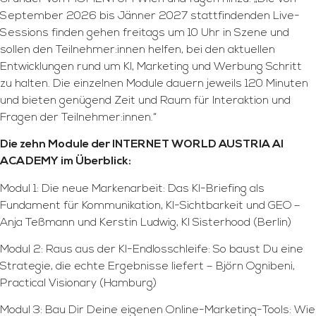
September 2026 bis Jänner 2027 stattfindenden Live-
Sessions finden gehen freitags um 10 Uhr in Szene und
sollen den Teilnehmer:innen helfen, bei den aktuellen
Entwicklungen rund um KI, Marketing und Werbung Schritt
zu halten. Die einzelnen Module dauern jeweils 120 Minuten
und bieten genügend Zeit und Raum für Interaktion und
Fragen der Teilnehmer:innen.“
Die zehn Module der INTERNET WORLD AUSTRIA AI
ACADEMY im Überblick:
Modul 1: Die neue Markenarbeit: Das KI-Briefing als
Fundament für Kommunikation, KI-Sichtbarkeit und GEO
–
Anja Teßmann und Kerstin Ludwig, KI Sisterhood (Berlin)
Modul 2: Raus aus der KI-Endlosschleife: So baust Du eine
Strategie, die echte Ergebnisse liefert – Björn Ognibeni,
Practical Visionary (Hamburg)
Modul 3: Bau Dir Deine eigenen Online-Marketing-Tools: Wie