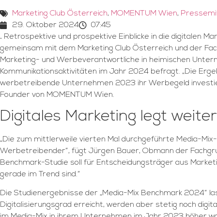
Marketing Club Österreich
,
MOMENTUM Wien
,
Pressemit
29. Oktober 2024
07:45
.
Retrospektive und prospektive Einblicke in die digitalen
gemeinsam mit dem Marketing Club Österreich und der Fac
Marketing- und Werbeverantwortliche in heimischen Unterneh
Kommunikationsaktivitäten im Jahr 2024 befragt. „Die Erge
werbetreibende Unternehmen 2023 ihr Werbegeld investiert
Founder von MOMENTUM Wien.
Digitales Marketing legt wei
„Die zum mittlerweile vierten Mal durchgeführte Media-Mix-
Werbetreibender“, fügt Jürgen Bauer, Obmann der Fachgru
Benchmark-Studie soll für Entscheidungsträger aus Market
gerade im Trend sind.“
Die Studienergebnisse der „Media-Mix Benchmark 2024“ l
Digitalisierungsgrad erreicht, werden aber stetig noch dig
im Media-Mix in ihrem Unternehmen im Jahr 2023 höher war, 