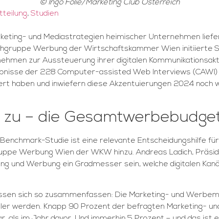
© Ingo Folie/Marketing Club Österreich
teilung
,
Studien
 Marketing- und Mediastrategien heimischer Unternehmen l
hgruppe Werbung der Wirtschaftskammer Wien initiierte St
men zur Aussteuerung ihrer digitalen Kommunikationsaktivit
bnisse der 228 Computer-assisted Web Interviews (CAWI) ze
 haben und inwiefern diese Akzentuierungen 2024 noch weit
ter zu – die Gesamtwerbebudge
Benchmark-Studie ist eine relevante Entscheidungshilfe für
ppe Werbung Wien der WKW hinzu. Andreas Ladich, Präsiden
ing und Werbung ein Gradmesser sein, welche digitalen Ka
assen sich so zusammenfassen: Die Marketing- und Werbem
italer werden. Knapp 90 Prozent der befragten Marketing- un
als im Jahr davor. Und immerhin 5 Prozent – und das ist ers