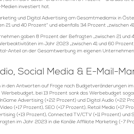
Medien investiert hat.
 Marketing und Digital Advertising am Gesamtmediamix in Ös
 21 und 40 Prozent“ und ebenfalls 34 Prozent „zwischen 41
nehmen gaben 8 Prozent der Befragten „zwischen 21 und 40
erbeaktivitäten im Jahr 2023 „zwischen 41 und 60 Prozent“ 
Digital-Anteil an der Gesamtwerbung im eigenen Unternehmen
udio, Social Media & E-Mail-Ma
h in den Antworten auf Frage nach Budgetveränderungen im
 Werbebudget, bei 13 Prozent sank das Werbebudget sogar 
nGame Advertising (+22 Prozent) und Digital Audio (+22 Proz
deo (+17 Prozent), SEO (+17 Prozent), Retail Media (+17 Proz
ertising (+13 Prozent), Connected TV/CTV (+11 Prozent) und 
ragten im Jahr 2023 in die Kanäle Afflilate Marketing (-7 Pr