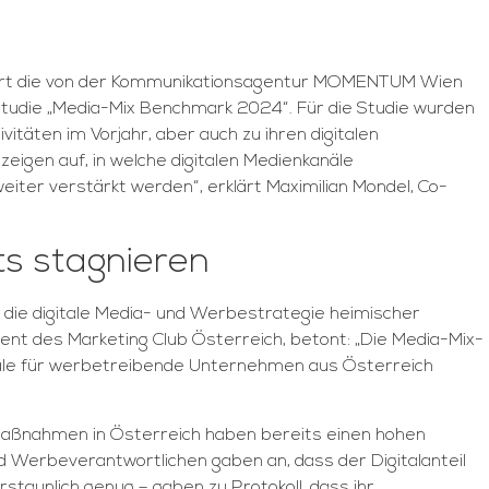
iefert die von der Kommunikationsagentur MOMENTUM Wien
udie „Media-Mix Benchmark 2024“. Für die Studie wurden
äten im Vorjahr, aber auch zu ihren digitalen
igen auf, in welche digitalen Medienkanäle
er verstärkt werden“, erklärt Maximilian Mondel, Co-
ts stagnieren
 die digitale Media- und Werbestrategie heimischer
t des Marketing Club Österreich, betont: „Die Media-Mix-
näle für werbetreibende Unternehmen aus Österreich
aßnahmen in Österreich haben bereits einen hohen
d Werbeverantwortlichen gaben an, dass der Digitalanteil
taunlich genug – gaben zu Protokoll, dass ihr