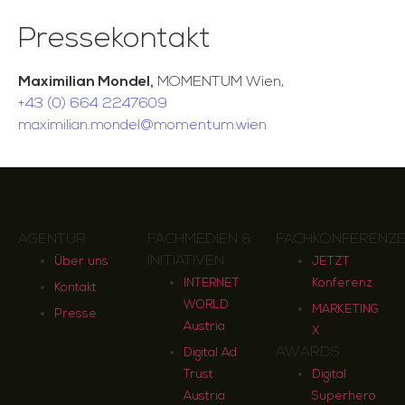
Pressekontakt
Maximilian Mondel,
MOMENTUM Wien,
+43 (0) 664 2247609
maximilian.mondel@momentum.wien
AGENTUR
FACHMEDIEN &
FACHKONFERENZ
INITIATIVEN
Über uns
JETZT
INTERNET
Konferenz
Kontakt
WORLD
MARKETING
Presse
Austria
X
AWARDS
Digital Ad
Trust
Digital
Austria
Superhero