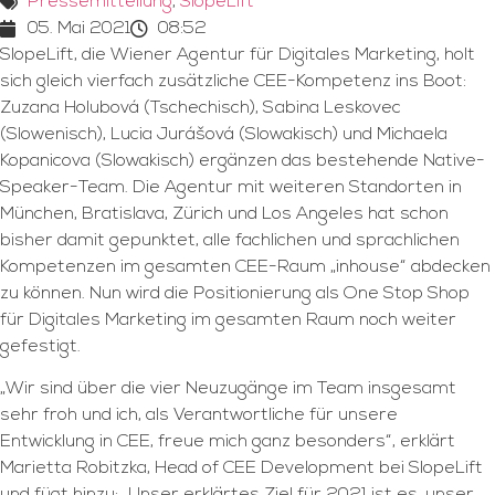
Pressemitteilung
,
SlopeLift
05. Mai 2021
08:52
SlopeLift, die Wiener Agentur für Digitales Marketing, holt
sich gleich vierfach zusätzliche CEE-Kompetenz ins Boot:
Zuzana Holubová (Tschechisch), Sabina Leskovec
(Slowenisch), Lucia Jurášová (Slowakisch) und Michaela
Kopanicova (Slowakisch) ergänzen das bestehende Native-
Speaker-Team. Die Agentur mit weiteren Standorten in
München, Bratislava, Zürich und Los Angeles hat schon
bisher damit gepunktet, alle fachlichen und sprachlichen
Kompetenzen im gesamten CEE-Raum „inhouse“ abdecken
zu können. Nun wird die Positionierung als One Stop Shop
für Digitales Marketing im gesamten Raum noch weiter
gefestigt.
„Wir sind über die vier Neuzugänge im Team insgesamt
sehr froh und ich, als Verantwortliche für unsere
Entwicklung in CEE, freue mich ganz besonders“, erklärt
Marietta Robitzka, Head of CEE Development bei SlopeLift