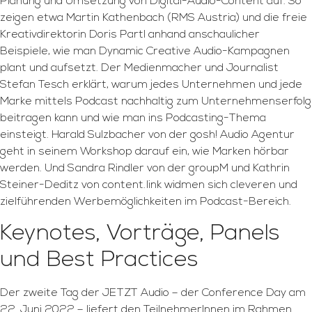
Planung und Umsetzung von Digital-Audio-Content auf. So
zeigen etwa Martin Kathenbach (RMS Austria) und die freie
Kreativdirektorin Doris Partl anhand anschaulicher
Beispiele, wie man Dynamic Creative Audio-Kampagnen
plant und aufsetzt. Der Medienmacher und Journalist
Stefan Tesch erklärt, warum jedes Unternehmen und jede
Marke mittels Podcast nachhaltig zum Unternehmenserfolg
beitragen kann und wie man ins Podcasting-Thema
einsteigt. Harald Sulzbacher von der gosh! Audio Agentur
geht in seinem Workshop darauf ein, wie Marken hörbar
werden. Und Sandra Rindler von der groupM und Kathrin
Steiner-Deditz von content.link widmen sich cleveren und
zielführenden Werbemöglichkeiten im Podcast-Bereich.
Keynotes, Vorträge, Panels
und Best Practices
Der zweite Tag der JETZT Audio – der Conference Day am
22. Juni 2022 – liefert den TeilnehmerInnen im Rahmen