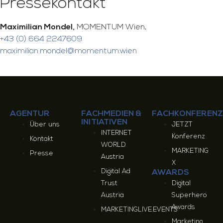
Pressekontakt
Maximilian Mondel,
MOMENTUM Wien,
+43 (0) 664 2247609
maximilian.mondel@momentum.wien
AGENTUR
FACHMEDIEN &
FACHKONFERENZ
INITIATIVEN
Über uns
JETZT
INTERNET
Konferenz
Kontakt
WORLD
MARKETING
Presse
Austria
X
Digital Ad
AWARDS
Trust
Digital
Austria
Superhero
Awards
MARKETINGLIVE.EVENTS
Marketing