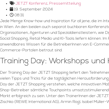
JETZT Konferenz
,
Pressemitteilung
19. September 2024
08:31
Jede Menge Know-how und Inspiration für all jene, die im I
in Wien. An den beiden auch separat buchbaren Konferenz
Organisationen, Agenturen und Spezialdienstleistern, wie 
Social Shopping, Retail Media und KI-Tools liefern können.
anwendbares Wissen für die BetreiberInnen von E-Commerce
Commerce-Portalen betraut sind.
Training Day: Workshops un
Der Training Day der JETZT Shopping liefert den Teilnehme
vielen Tipps und Tricks für die tagtäglichen Herausforderu
Day der JETZT Shopping verstehen, welche innovativen Maßn
Shop-Betreiber sämtliche Touchpoints umsatzstimulierend
Markt erfolgreich zu sein. Unter den TrainerInnen der JET
Zischka (REWE International AG), Armin Rogl, Isabel Müller-