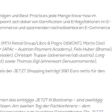
rträgen und Best Practices jede Menge Know-how im
nnt sich dabei von Gamification und Erfolgsfaktoren im E-
E-Commerce und spannenden nachvollziehbaren E-Commerce
(MTH Retail Group/Libro & Pagro DISKONT), Martin Distl
r (APAc – Austrian Payment Academy), Felix Huber (Brame),
ssler), Christoph Truppe (adverserve/iab austria), Long
kt)
sowie Thomas Gigl (ehrenwort Genussmomente).
reis der JETZT Shopping beträgt 390 Euro netto für den
men das eintägige JETZT KI Bootcamp – sind zweitägig
s Wissen. Am zweiten Tag der Fachkonferenz – dem