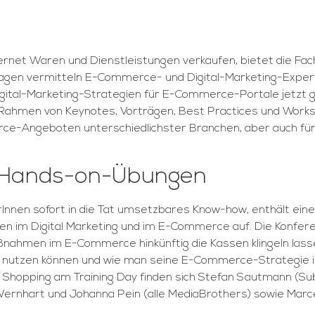
nternet Waren und Dienstleistungen verkaufen, bietet die F
tagen vermitteln E-Commerce- und Digital-Marketing-Exper
Digital-Marketing-Strategien für E-Commerce-Portale jetzt 
 Im Rahmen von Keynotes, Vorträgen, Best Practices und Wor
-Angeboten unterschiedlichster Branchen, aber auch für D
d Hands-on-Übungen
rInnen sofort in die Tat umsetzbares Know-how, enthält ei
ngen im Digital Marketing und im E-Commerce auf. Die Konfe
ahmen im E-Commerce hinkünftig die Kassen klingeln lassen
 nutzen können und wie man seine E-Commerce-Strategie im
ZT Shopping am Training Day finden sich Stefan Sautmann (S
Wernhart und Johanna Pein (alle MediaBrothers) sowie Marcel