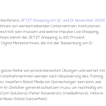
achkonferenz
JETZT Shopping am 12. und 13. November 2024
tInnen von werbetreibenden Unternehmen, Institutionen,
gestrickt sein müssen und welche Impulse Live Shopping,
kshops bietet die JETZT Shopping zu 100 Prozent
igital MarketerInnen, die mit der Bewerbung von E-
ne ganze Reihe von praxisrelevanten Übungen und wartet mit
renzteilnehmerInnen werden nach Absolvierung des Training
, inwiefern Retail Media ein Gamechanger sein kann, wie
 KI-Zeitalter generell aufsetzen muss, um nachhaltig am
ubCom Solutions), Peter Rosenkranz (media4more), Viktoria
 Nicka-Stöckl (netzeffekt).