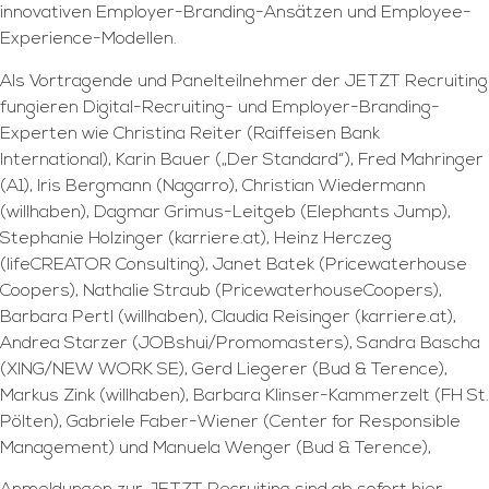
innovativen Employer-Branding-Ansätzen und Employee-
Experience-Modellen.
Als Vortragende und Panelteilnehmer der JETZT Recruiting
fungieren Digital-Recruiting- und Employer-Branding-
Experten wie Christina Reiter (Raiffeisen Bank
International), Karin Bauer („Der Standard“), Fred Mahringer
(A1), Iris Bergmann (Nagarro), Christian Wiedermann
(willhaben), Dagmar Grimus-Leitgeb (Elephants Jump),
Stephanie Holzinger (karriere.at), Heinz Herczeg
(lifeCREATOR Consulting), Janet Batek (Pricewaterhouse
Coopers), Nathalie Straub (PricewaterhouseCoopers),
Barbara Pertl (willhaben), Claudia Reisinger (karriere.at),
Andrea Starzer (JOBshui/Promomasters), Sandra Bascha
(XING/NEW WORK SE), Gerd Liegerer (Bud & Terence),
Markus Zink (willhaben), Barbara Klinser-Kammerzelt (FH St.
Pölten), Gabriele Faber-Wiener (Center for Responsible
Management) und Manuela Wenger (Bud & Terence),