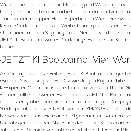
Wie all jene, die beruflich mit Marketing und Werbung im we
Intelligenz sinnstiftend und arbeitserleichternd nutzen kö
Transponder im hippen Hotel Superbude in Wien. Die zweit
KI-Tool-Markt einerseits als Weiterführung des ersten JETZT
strukturiert mit den Segnungen der Generativen KI ausein
JETZT KI Bootcamp war es, Marketing-, Werbe- und Kommunik
können.
JETZT KI Bootcamp: Vier Wor
Als Vortragende des zweiten JETZT KI Bootcamp fungierten 
(Brokkoli Advertising Network) sowie Jürgen Bogner (bitem
KI-Experten Österreichs, eine Tour d’horizon zum Thema Ge
werden sollte. Im zweiten Workshop des JETZT KI Bootcamp dr
allerersten groben Idee bis hin zur fix und fertigen Kampa
Yazdanpanah und Lisa Sitzwohl von der MMCAGENTUR. Im drit
Network darauf ein, wie man mit KI generierten Datenana
Umsatz generiert. Den Abschluss des JETZT KI Bootcamp bil
zahlreicher Beispiele von unterschiedlichen KI-Tools für Bil