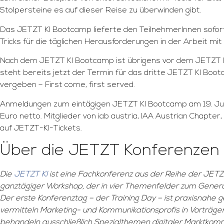
Stolpersteine es auf dieser Reise zu überwinden gibt.
Das JETZT KI Bootcamp lieferte den TeilnehmerInnen sofor
Tricks für die täglichen Herausforderungen in der Arbeit mit 
Nach dem JETZT KI Bootcamp ist übrigens vor dem JETZT K
steht bereits jetzt der Termin für das dritte JETZT KI Boot
vergeben – First come, first served.
Anmeldungen zum eintägigen JETZT KI Bootcamp am 19. Juni
Euro netto. Mitglieder von iab austria, IAA Austrian Chapt
auf JETZT-KI-Tickets.
Über die JETZT Konferenzen
Die
JETZT KI
ist eine Fachkonferenz aus der Reihe der JETZ
ganztägiger Workshop, der in vier Themenfelder zum Generalt
Der erste Konferenztag – der Training Day – ist praxisnah
vermitteln Marketing- und Kommunikationsprofis in Vorträ
behandeln ausschließlich Spezialthemen digitaler Marktkom