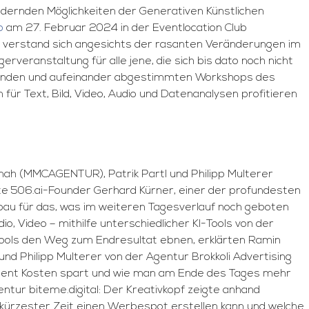
ändernden Möglichkeiten der Generativen Künstlichen
p
am 27. Februar 2024 in der Eventlocation Club
 verstand sich angesichts der rasanten Veränderungen im
eranstaltung für alle jene, die sich bis dato noch nicht
gehenden und aufeinander abgestimmten Workshops des
r Text, Bild, Video, Audio und Datenanalysen profitieren
nah (MMCAGENTUR), Patrik Partl und Philipp Multerer
rte 506.ai-Founder Gerhard Kürner, einer der profundesten
bau für das, was im weiteren Tagesverlauf noch geboten
o, Video – mithilfe unterschiedlicher KI-Tools von der
e Tools den Weg zum Endresultat ebnen, erklärten Ramin
d Philipp Multerer von der Agentur Brokkoli Advertising
ozent Kosten spart und wie man am Ende des Tages mehr
ur biteme.digital: Der Kreativkopf zeigte anhand
 in kürzester Zeit einen Werbespot erstellen kann und welche