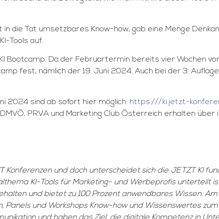
t in die Tat umsetzbares Know-how, gab eine Menge Denkan
KI-Tools auf.
I Bootcamp. Da der Februartermin bereits vier Wochen vor
camp fest, nämlich der 19. Juni 2024. Auch bei der 3. Aufla
 2024 sind ab sofort hier möglich:
https:///ki.jetzt-konfere
er, DMVÖ, PRVA und Marketing Club Österreich erhalten über
T Konferenzen und doch unterscheidet sich die JETZT KI fund
hema KI-Tools für Marketing- und Werbeprofis unterteilt ist
e gehalten und bietet zu 100 Prozent anwendbares Wissen. 
gen, Panels und Workshops Know-how und Wissenswertes zum
munikation und haben das Ziel, die digitale Kompetenz in U