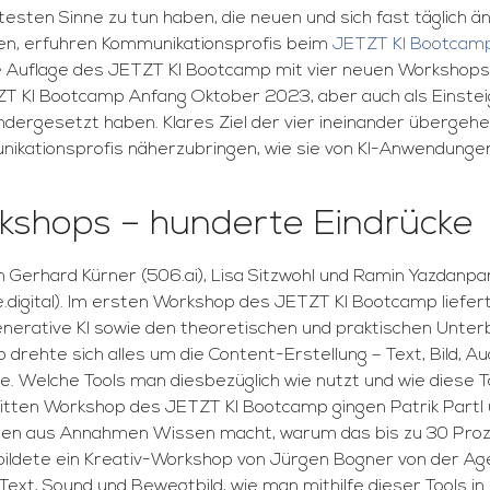
itesten Sinne zu tun haben, die neuen und sich fast täglich 
nnen, erfuhren Kommunikationsprofis beim
JETZT KI Bootcam
e Auflage des JETZT KI Bootcamp mit vier neuen Workshops
 KI Bootcamp Anfang Oktober 2023, aber auch als Einsteigerv
andergesetzt haben. Klares Ziel der vier ineinander über
ationsprofis näherzubringen, wie sie von KI-Anwendungen fü
kshops – hunderte Eindrücke
Gerhard Kürner (506.ai), Lisa Sitzwohl und Ramin Yazdanpa
e.digital). Im ersten Workshop des JETZT KI Bootcamp liefe
nerative KI sowie den theoretischen und praktischen Unter
ehte sich alles um die Content-Erstellung – Text, Bild, Audi
gne. Welche Tools man diesbezüglich wie nutzt und wie dies
ten Workshop des JETZT KI Bootcamp gingen Patrik Partl un
lysen aus Annahmen Wissen macht, warum das bis zu 30 Pr
dete ein Kreativ-Workshop von Jürgen Bogner von der Agent
d, Text, Sound und Bewegtbild, wie man mithilfe dieser Tools