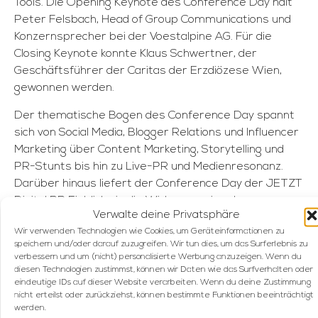
Tools. Die Opening Keynote des Conference Day hält
Peter Felsbach, Head of Group Communications und
Konzernsprecher bei der Voestalpine AG. Für die
Closing Keynote konnte Klaus Schwertner, der
Geschäftsführer der Caritas der Erzdiözese Wien,
gewonnen werden.
Der thematische Bogen des Conference Day spannt
sich von Social Media, Blogger Relations und Influencer
Marketing über Content Marketing, Storytelling und
PR-Stunts bis hin zu Live-PR und Medienresonanz.
Darüber hinaus liefert der Conference Day der JETZT
Digital PR Einblicke in die Wirkungsweise der
Verwalte deine Privatsphäre
kreativsten und erfolgreichen PR-Kampagnen
Wir verwenden Technologien wie Cookies, um Geräteinformationen zu
Österreichs. Die Speaker der JETZT Digital PR
speichern und/oder darauf zuzugreifen. Wir tun dies, um das Surferlebnis zu
rekrutieren sich unter anderem aus folgenden
verbessern und um (nicht) personalisierte Werbung anzuzeigen. Wenn du
Unternehmen: Voestalpine AG, Tourismusverband
diesen Technologien zustimmst, können wir Daten wie das Surfverhalten oder
eindeutige IDs auf dieser Website verarbeiten. Wenn du deine Zustimmung
Seefeld, FUTURA, Ketchum Publico, BRILLIANT
nicht erteilst oder zurückziehst, können bestimmte Funktionen beeinträchtigt
Communications, Serviceplan, Loebell Nordberg,
werden.