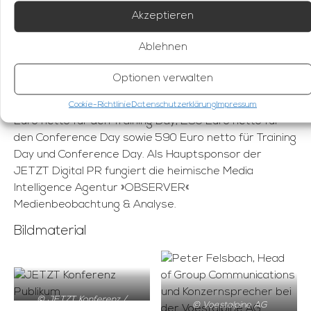
Caritas, november pr & design, Raven & Finch, Define
Akzeptieren
Media, viennissimalifestyle, MOMENTUM und
»OBSERVER«.
Ablehnen
Anmeldungen zur JETZT Digital PR sind ab sofort hier
möglich:
https://digitalpr.jetzt-konferenz.at/tickets/
Optionen verwalten
Der Ticketpreis der JETZT Digital PR beträgt 490
Cookie-Richtlinie
Datenschutzerklärung
Impressum
Euro netto für den Training Day, 290 Euro netto für
den Conference Day sowie 590 Euro netto für Training
Day und Conference Day. Als Hauptsponsor der
JETZT Digital PR fungiert die heimische Media
Intelligence Agentur »OBSERVER«
Medienbeobachtung & Analyse.
Bildmaterial
© JETZT Konferenz /
© Voestalpine AG