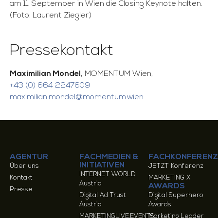
am 11. September in Wien die Closing Keynote halten.
(Foto: Laurent Ziegler)
Pressekontakt
Maximilian Mondel,
MOMENTUM Wien,
+43 (0) 664 2247609
maximilian.mondel@momentum.wien
AGENTUR
FACHMEDIEN &
FACHKONFERENZ
INITIATIVEN
Über uns
JETZT Konferenz
INTERNET WORLD
Kontakt
MARKETING X
Austria
AWARDS
Presse
Digital Ad Trust
Digital Superhero
Austria
Awards
MARKETINGLIVE.EVENTS
Marketing Leader