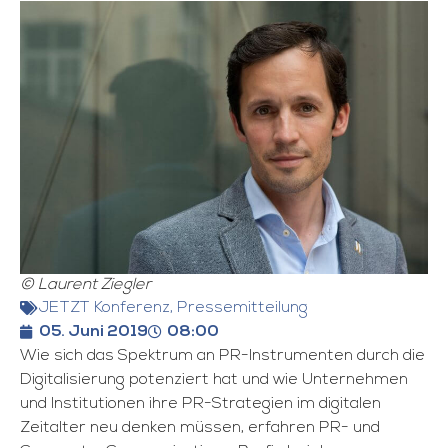
© Laurent Ziegler
JETZT Konferenz
,
Pressemitteilung
05. Juni 2019
08:00
Wie sich das Spektrum an PR-Instrumenten durch die
Digitalisierung potenziert hat und wie Unternehmen
und Institutionen ihre PR-Strategien im digitalen
Zeitalter neu denken müssen, erfahren PR- und