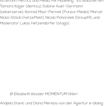
Attention Metrics und Media Mix Modelling“. Es diskutierten:
Tamara Kager (dentsu), Sabine Auer-Germann
(adverserve), Konrad Mayr-Pernek (Purpur Media), Marcel
Nicka-Stöckl (netzeffekt), Nicola Pohoralek (GroupM), und
Moderator Lukas Hetzendorfer (otago).
© Elisabeth Kessler MOMENTUM Wien
Andjela Stevic und Diana Mereoiu von der Agentur e-dialog