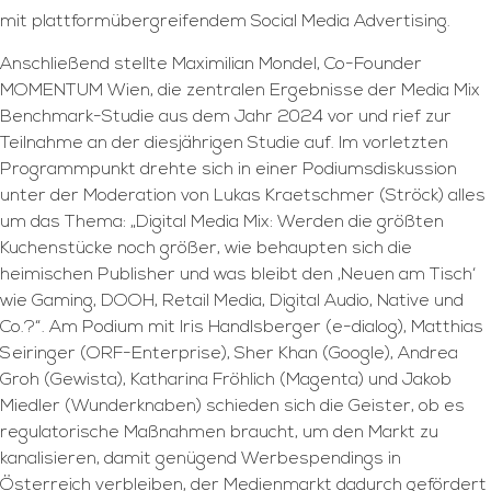
mit plattformübergreifendem Social Media Advertising.
Anschließend stellte Maximilian Mondel, Co-Founder
MOMENTUM Wien, die zentralen Ergebnisse der Media Mix
Benchmark-Studie aus dem Jahr 2024 vor und rief zur
Teilnahme an der diesjährigen Studie auf. Im vorletzten
Programmpunkt drehte sich in einer Podiumsdiskussion
unter der Moderation von Lukas Kraetschmer (Ströck) alles
um das Thema: „Digital Media Mix: Werden die größten
Kuchenstücke noch größer, wie behaupten sich die
heimischen Publisher und was bleibt den ,Neuen am Tisch‘
wie Gaming, DOOH, Retail Media, Digital Audio, Native und
Co.?“. Am Podium mit Iris Handlsberger (e-dialog), Matthias
Seiringer (ORF-Enterprise), Sher Khan (Google), Andrea
Groh (Gewista), Katharina Fröhlich (Magenta) und Jakob
Miedler (Wunderknaben) schieden sich die Geister, ob es
regulatorische Maßnahmen braucht, um den Markt zu
kanalisieren, damit genügend Werbespendings in
Österreich verbleiben, der Medienmarkt dadurch gefördert