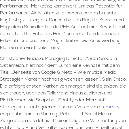
Performance-Marketing kombiniert, um das Potential für
Performance-Aktivitäten zu erhöhen und den Umsatz
langfristig zu steigern. Danach hielten Brigitte Kovacic und
Magdalena Schindler (beide RMS Austria) eine Keynote mit
dem Titel „The Future is Hear“ und lieferten dabei neue
Erkenntnisse und neue Möglichkeiten, wie Audiowerbung
Marken neu erstrahlen lässt.
Christopher Ruzicka, Managing Director Aleph Group in
Österreich, hielt nach dem Lunch eine Keynote mit dem
Titel „Jenseits von Google & Meta – Wie mutige Media-
Strategien Marken nachhaltig wachsen lassen“. Sein Credo:
Die erfolgreichsten Marken von morgen sind diejenigen, die
sich trauen, über den Tellerrand hinauszublicken und
Plattformen wie Snapchat, Spotify oder Microsoft
strategisch zu integrieren. Thomas Velich von
cmmrcl.ly
empfahl in seinem Vortrag „Retail trifft Social Media:
Zielgruppen neu definiert“ die intelligente Verknüpfung von
echten Kauf- und Verhaltensdaten aus dem Einzelhandel