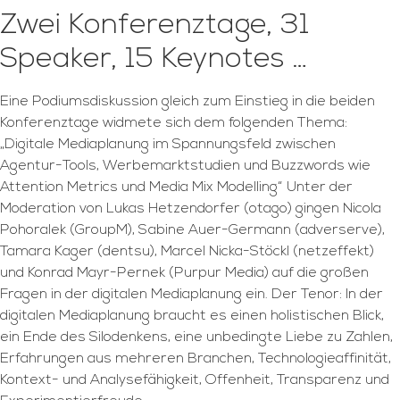
Zwei Konferenztage, 31
Speaker, 15 Keynotes …
Eine Podiumsdiskussion gleich zum Einstieg in die beiden
Konferenztage widmete sich dem folgenden Thema:
„Digitale Mediaplanung im Spannungsfeld zwischen
Agentur-Tools, Werbemarktstudien und Buzzwords wie
Attention Metrics und Media Mix Modelling“ Unter der
Moderation von Lukas Hetzendorfer (otago) gingen Nicola
Pohoralek (GroupM), Sabine Auer-Germann (adverserve),
Tamara Kager (dentsu), Marcel Nicka-Stöckl (netzeffekt)
und Konrad Mayr-Pernek (Purpur Media) auf die großen
Fragen in der digitalen Mediaplanung ein. Der Tenor: In der
digitalen Mediaplanung braucht es einen holistischen Blick,
ein Ende des Silodenkens, eine unbedingte Liebe zu Zahlen,
Erfahrungen aus mehreren Branchen, Technologieaffinität,
Kontext- und Analysefähigkeit, Offenheit, Transparenz und