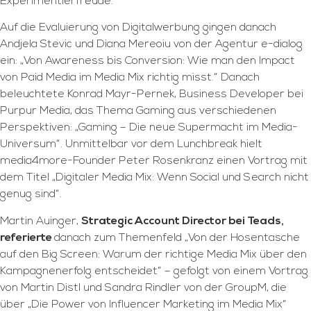
Experimentierfreude.
Auf die Evaluierung von Digitalwerbung gingen danach
Andjela Stevic und Diana Mereoiu von der Agentur e-dialog
ein: „Von Awareness bis Conversion: Wie man den Impact
von Paid Media im Media Mix richtig misst.“ Danach
beleuchtete Konrad Mayr-Pernek, Business Developer bei
Purpur Media, das Thema Gaming aus verschiedenen
Perspektiven: „Gaming – Die neue Supermacht im Media-
Universum“. Unmittelbar vor dem Lunchbreak hielt
media4more-Founder Peter Rosenkranz einen Vortrag mit
dem Titel „Digitaler Media Mix: Wenn Social und Search nicht
genug sind“.
Martin Auinger,
Strategic Account Director bei Teads,
referierte
danach zum Themenfeld „Von der Hosentasche
auf den Big Screen: Warum der richtige Media Mix über den
Kampagnenerfolg entscheidet“ – gefolgt von einem Vortrag
von Martin Distl und Sandra Rindler von der GroupM, die
über „Die Power von Influencer Marketing im Media Mix“