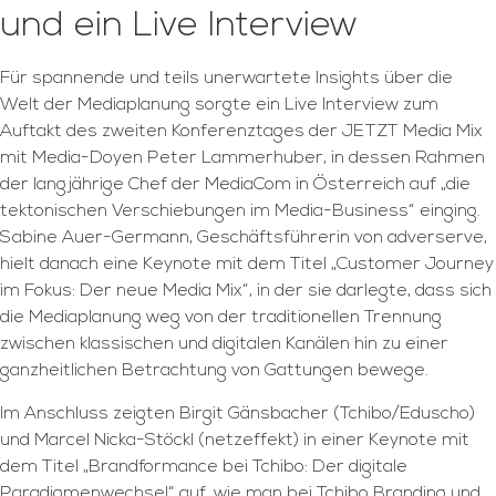
und ein Live Interview
Für spannende und teils unerwartete Insights über die
Welt der Mediaplanung sorgte ein Live Interview zum
Auftakt des zweiten Konferenztages der JETZT Media Mix
mit Media-Doyen Peter Lammerhuber, in dessen Rahmen
der langjährige Chef der MediaCom in Österreich auf „die
tektonischen Verschiebungen im Media-Business“ einging.
Sabine Auer-Germann, Geschäftsführerin von adverserve,
hielt danach eine Keynote mit dem Titel „Customer Journey
im Fokus: Der neue Media Mix“, in der sie darlegte, dass sich
die Mediaplanung weg von der traditionellen Trennung
zwischen klassischen und digitalen Kanälen hin zu einer
ganzheitlichen Betrachtung von Gattungen bewege.
Im Anschluss zeigten Birgit Gänsbacher (Tchibo/Eduscho)
und Marcel Nicka-Stöckl (netzeffekt) in einer Keynote mit
dem Titel „Brandformance bei Tchibo: Der digitale
Paradigmenwechsel“ auf, wie man bei Tchibo Branding und