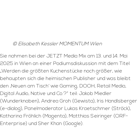
© Elisabeth Kessler MOMENTUM Wien
Sie nahmen bei der JETZT Media Mix am 13. und 14. Mai
2025 in Wien an einer Podiumsdiskussion mit dem Titel
„Werden die größten Kuchenstücke noch größer, wie
behaupten sich die heimischen Publisher und was bleibt
den ,Neuen am Tisch‘ wie Gaming, DOOH, Retail Media,
Digital Audio, Native und Co.?“ teil: Jakob Miedler
(Wunderknaben), Andrea Groh (Gewista), Iris Handlsberger
(e-dialog), Panelmoderator Lukas Kraetschmer (Ströck),
Katharina Fröhlich (Magenta), Matthias Seiringer (ORF-
Enterprise) und Sher Khan (Google).