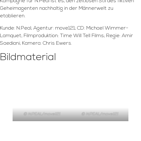
Kampagne für N.Peal ist es, den zeitlosen Stil des fiktiven
Geheimagenten nachhaltig in der Männerwelt zu
etablieren.
Kunde: N.Peal; Agentur: move121; CD: Michael Wimmer-
Lamquet; Filmproduktion: Time Will Tell Films; Regie: Amir
Saediani; Kamera: Chris Ewers.
Bildmaterial
© N.PEAL/move121
© N.PEAL/move121