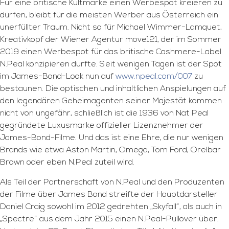
Für eine britische Kultmarke einen Werbespot kreieren zu
dürfen, bleibt für die meisten Werber aus Österreich ein
unerfüllter Traum. Nicht so für Michael Wimmer-Lamquet,
Kreativkopf der Wiener Agentur move121, der im Sommer
2019 einen Werbespot für das britische Cashmere-Label
N.Peal konzipieren durfte. Seit wenigen Tagen ist der Spot
im James-Bond-Look nun auf
www.npeal.com/007
zu
bestaunen. Die optischen und inhaltlichen Anspielungen auf
den legendären Geheimagenten seiner Majestät kommen
nicht von ungefähr, schließlich ist die 1936 von Nat Peal
gegründete Luxusmarke offizieller Lizenznehmer der
James-Bond-Filme. Und das ist eine Ehre, die nur wenigen
Brands wie etwa Aston Martin, Omega, Tom Ford, Orelbar
Brown oder eben N.Peal zuteil wird.
Als Teil der Partnerschaft von N.Peal und den Produzenten
der Filme über James Bond streifte der Hauptdarsteller
Daniel Craig sowohl im 2012 gedrehten „Skyfall“, als auch in
„Spectre“ aus dem Jahr 2015 einen N.Peal-Pullover über.