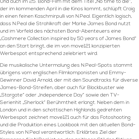
Und auch im 25. Bond-Film mit dem Titel „No time to die“,
der im kommenden April in die Kinos kommt, schlüpft Craig
in einen feinen Kaschmirpulli von N.Peal. Eigentlich logisch,
dass N.Peal die Strahlkraft der Marke James Bond nutzt
und im Vorfeld des nächsten Bond-Abenteuers eine
„Cashmere Collection inspired by 50 years of James Bond“
an den Start bringt, die im von move121 konzipierten
Werbespot entsprechend zelebriert wird.
Die musikalische Untermalung des N.Peal-Spots stammt
übrigens vom englischen Filmkomponisten und Emmy-
Gewinner David Arnold, der mit den Soundtracks für diverse
James-Bond-Streifen, aber auch für Blockbuster wie
„Stargate“ oder „Independence Day“ sowie den TV-
Serienhit „Sherlock“ Berühmtheit erlangt. Neben dem in
London und in den schottischen Highlands gedrehten
Werbespot zeichnet move121 auch für das Fotoshooting
und die Produktion eines Lookbook mit den aktuellen Bond-
Styles von N.Peal verantwortlich. Erklärtes Ziel der