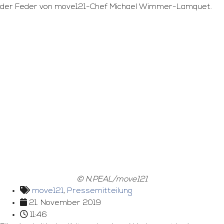
der Feder von move121-Chef Michael Wimmer-Lamquet.
© N.PEAL/move121
move121
,
Pressemitteilung
21. November 2019
11:46