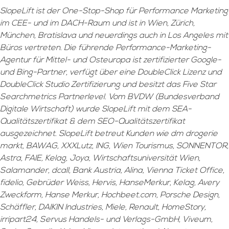
SlopeLift ist der One-Stop-Shop für Performance Marketing
im CEE- und im DACH-Raum und ist in Wien, Zürich,
München, Bratislava und neuerdings auch in Los Angeles mit
Büros vertreten. Die führende Performance-Marketing-
Agentur für Mittel- und Osteuropa ist zertifizierter Google-
und Bing-Partner, verfügt über eine DoubleClick Lizenz und
DoubleClick Studio Zertifizierung und besitzt das Five Star
Searchmetrics Partnerlevel. Vom BVDW (Bundesverband
Digitale Wirtschaft) wurde SlopeLift mit dem SEA-
Qualitätszertifikat & dem SEO-Qualitätszertifikat
ausgezeichnet. SlopeLift betreut Kunden wie dm drogerie
markt, BAWAG, XXXLutz, ING, Wien Tourismus, SONNENTOR,
Astra, FAIE, Kelag, Joya, Wirtschaftsuniversität Wien,
Salamander, dcall, Bank Austria, Alina, Vienna Ticket Office,
fidelio, Gebrüder Weiss, Hervis, HanseMerkur, Kelag, Avery
Zweckform, Hanse Merkur, Hochbeet.com, Porsche Design,
Schäffler, DAIKIN Industries, Miele, Renault, HomeStory,
irripart24, Servus Handels- und Verlags-GmbH, Viveum,