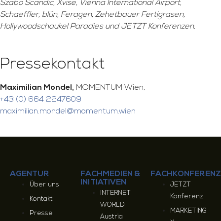
Szabo Scandic, Xvise, Vienna International Airport,
Schaeffler, blün, Feragen, Zehetbauer Fertigrasen,
Hollywoodschaukel Paradies und JETZT Konferenzen.
Pressekontakt
Maximilian Mondel,
MOMENTUM Wien,
+43 (0) 664 2247609
maximilian.mondel@momentum.wien
AGENTUR
FACHMEDIEN &
FACHKONFERENZ
INITIATIVEN
Über uns
JETZT
INTERNET
Konferenz
Kontakt
WORLD
MARKETING
Presse
Austria